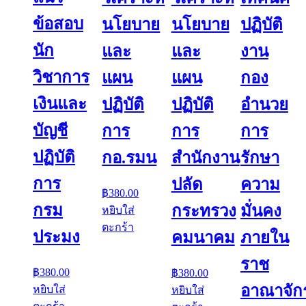
ข้อสอบ
นโยบาย
นโยบาย
ปฏิบัติ
นัก
และ
และ
งาน
วิชาการ
แผน
แผน
กอง
เงินและ
ปฏิบัติ
ปฏิบัติ
อำนวย
บัญชี
การ
การ
การ
ปฏิบัติ
กอ.รมน
สำนักงาน
รักษา
การ
ปลัด
ความ
฿
380.00
กรม
กระทรวง
มั่นคง
หยิบใส่
ตะกร้า
ประมง
คมนาคม
ภายใน
ราช
฿
380.00
฿
380.00
อาณาจัก
หยิบใส่
หยิบใส่