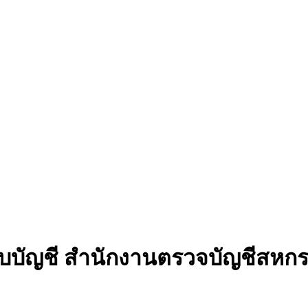
บัญชี สํานักงานตรวจบัญชีสหกร