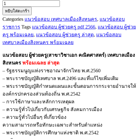
จำนวน
หยิบใส่ตะกร้า
แนว
Categories
แนวข้อสอบ เทศบาลเมืองสิงหนคร
,
แนวข้อสอบ
ข้อสอบ
ราชการ
Tags
แนวข้อสอบ ผู้ช่วยครู pdf 2566
,
แนวข้อสอบ ผู้ช่วย
ผู้
ครู พร้อมเฉลย
,
แนวข้อสอบ ผู้ช่วยครู ล่าสุด
,
แนวข้อสอบ
ช่วย
เทศบาลเมืองสิงหนคร พร้อมเฉลย
ครู(สาขา
วิชา
แนวข้อสอบ ผู้ช่วยครู(สาขาวิชาเอก คณิตศาสตร์) เทศบาลเมือง
เอก
สิงหนคร
พร้อมเฉลย
ล่าสุด
คณิตศาสตร์)
– รัฐธรรมนูญแห่งราชอาณาจักรไทย พ.ศ.2560
เทศบาล
– พระราชบัญญัติเทศบาล พ.ศ.2496 และที่แก้ไขเพิ่มเติม
เมือง
– พระราชบัญญัติกำหนดแผนและขั้นตอนการกระจายอำนาจให้
สิงห
องค์กรปกครองส่วนท้องถิ่น พ.ศ.2542
นคร
– การใช้ภาษาและหลักการเหตุผล
ชิ้น
– ความรู้ทั่วไปเกี่ยวกับเศรษฐกิจ สังคมการเมือง
– ความรู้ทั่วไปอื่นๆ ที่เกี่ยวข้อง
ความสามารถหรือทักษะเฉพาะสำหรับตำแหน่ง
– พระราชบัญญัติการศึกษาแห่งชาติ พ.ศ.2542