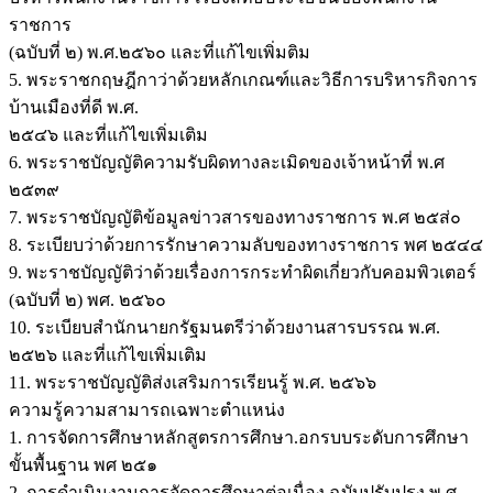
ราชการ
(ฉบับที่ ๒) พ.ศ.๒๕๖๐ และที่แก้ไขเพิ่มติม
5. พระราชกฤษฎีกาว่าด้วยหลักเกณฑ์และวิธีการบริหารกิจการ
บ้านเมืองที่ดี พ.ศ.
๒๕๔๖ และที่แก้ไขเพิ่มเติม
6. พระราชบัญญัติความรับผิดทางละเมิดของเจ้าหน้าที่ พ.ศ
๒๕๓๙
7. พระราชบัญญัติข้อมูลข่าวสารของทางราชการ พ.ศ ๒๕ส่๐
8. ระเบียบว่าด้วยการรักษาความลับของทางราชการ พศ ๒๕๔๔
9. พะราชบัญญัติว่าด้วยเรื่องการกระทำผิดเกี่ยวกับคอมพิวเตอร์
(ฉบับที่ ๒) พศ. ๒๕๖๐
10. ระเบียบสำนักนายกรัฐมนตรีว่าด้วยงานสารบรรณ พ.ศ.
๒๕๒๖ และที่แก้ไขเพิ่มเติม
11. พระราชบัญญัติส่งเสริมการเรียนรู้ พ.ศ. ๒๕๖๖
ความรู้ความสามารถเฉพาะตำแหน่ง
1. การจัดการศึกษาหลักสูตรการศึกษา.อกรบบระดับการศึกษา
ขั้นพื้นฐาน พศ ๒๕๑
2. การดำเนินงานการจัดการศึกษาต่อเนื่อง ฉบับปรับปรุง พ.ศ.