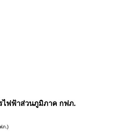
รไฟฟ้าส่วนภูมิภาค กฟภ.
ฟภ.)