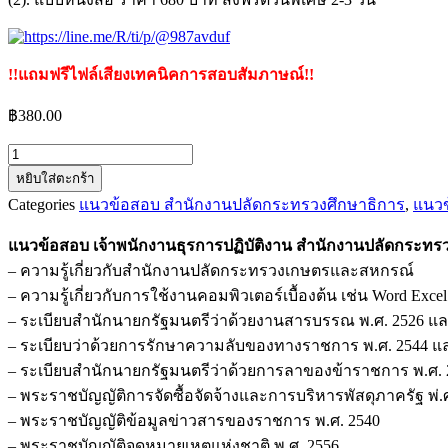
!!แถมฟรีไฟล์เสียงเทคนิคการสอบสัมภาษณ์!!
฿
380.00
จำนวน
หยิบใส่ตะกร้า
แนว
Categories
แนวข้อสอบ สำนักงานปลัดกระทรวงศึกษาธิการ
,
แนว
ข้อสอบ
เจ้า
แนวข้อสอบ เจ้าพนักงานธุรการปฏิบัติงาน สำนักงานปลัดกระ
พนักงาน
– ความรู้เกี่ยวกับสำนักงานปลัดกระทรวงเกษตรและสหกรณ์
ธุรการ
– ความรู้เกี่ยวกับการใช้งานคอมพิวเตอร์เบื้องต้น เช่น Word Excel
ปฏิบัติ
– ระเบียบสำนักนายกรัฐมนตรีว่าด้วยงานสารบรรณ พ.ศ. 2526 และท
งาน
– ระเบียบว่าด้วยการรักษาความลับของทางราชการ พ.ศ. 2544 และท
สำนักงาน
– ระเบียบสำนักนายกรัฐมนตรีว่าด้วยการลาของข้าราชการ พ.ศ. 
ปลัด
– พระราชบัญญัติการจัดซื้อจัดจ้างและการบริหารพัสดุภาครัฐ พ่.
กระทรวง
– พระราชบัญญัติข้อมูลข่าวสารของราชการ พ.ศ. 2540
เกษตร
– พระราชบัญญัติจดหมายเหตุแห่งชาติ พ.ศ. 2556