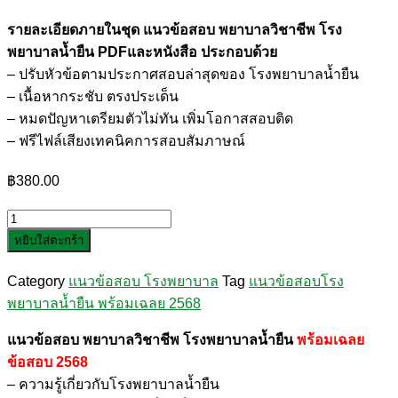
รายละเอียดภายในชุด แนวข้อสอบ พยาบาลวิชาชีพ โรง
พยาบาลน้ำยืน PDFและหนังสือ ประกอบด้วย
– ปรับหัวข้อตามประกาศสอบล่าสุดของ โรงพยาบาลน้ำยืน
– เนื้อหากระชับ ตรงประเด็น
– หมดปัญหาเตรียมตัวไม่ทัน เพิ่มโอกาสสอบติด
– ฟรีไฟล์เสียงเทคนิคการสอบสัมภาษณ์
฿
380.00
จำนวน
หยิบใส่ตะกร้า
แนว
ข้อสอบ
Category
แนวข้อสอบ โรงพยาบาล
Tag
แนวข้อสอบโรง
พยาบาล
พยาบาลน้ำยืน พร้อมเฉลย 2568
วิชาชีพ
โรง
แนวข้อสอบ พยาบาลวิชาชีพ โรงพยาบาลน้ำยืน
พร้อมเฉลย
พยาบาล
ข้อสอบ 2568
น้ำยืน
– ความรู้เกี่ยวกับโรงพยาบาลน้ำยืน
ชิ้น