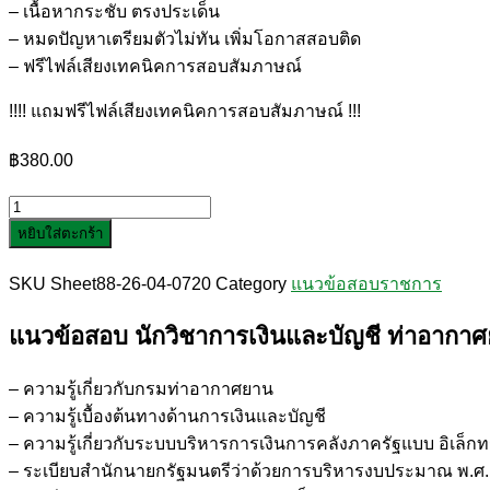
– เนื้อหากระชับ ตรงประเด็น
– หมดปัญหาเตรียมตัวไม่ทัน เพิ่มโอกาสสอบติด
– ฟรีไฟล์เสียงเทคนิคการสอบสัมภาษณ์
!!!! แถมฟรีไฟล์เสียงเทคนิคการสอบสัมภาษณ์ !!!
฿
380.00
จำนวน
หยิบใส่ตะกร้า
แนว
ข้อสอบ
SKU
Sheet88-26-04-0720
Category
แนวข้อสอบราชการ
นัก
วิชาการ
แนวข้อสอบ นักวิชาการเงินและบัญชี ท่าอากาศ
เงิน
และ
– ความรู้เกี่ยวกับกรมท่าอากาศยาน
บัญชี
– ความรู้เบื้องต้นทางด้านการเงินและบัญชี
ท่า
– ความรู้เกี่ยวกับระบบบริหารการเงินการคลังภาครัฐแบบ อิเล็ก
อากาศยาน
– ระเบียบสำนักนายกรัฐมนตรีว่าด้วยการบริหารงบประมาณ พ.ศ. 2
กระบี่