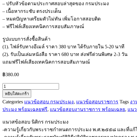
– ปรับหัวข้อตามประกาศสอบล่าสุดของ กรมประมง
– เนื้อหากระชับ ตรงประเด็น
– หมดปัญหาเตรียมตัวไม่ทัน เพิ่มโอกาสสอบติด
– ฟรีไฟล์เสียงเทคนิคการสอบสัมภาษณ์
รูปแบบการสั่งชื้อสินค้า
(1). ไฟล์รับทางอีเมล์ ราคา 380 บาท ได้รับภายใน 5-20 นาที
(2). รับเป็นเล่มหนังสือ ราคา 680 บาท ส่งฟรีด่วนพิเศษ 2-3 วัน
แถมฟรีไฟล์เสียงเทคนิคการสอบสัมภาษณ์
฿
380.00
จำนวน
หยิบใส่ตะกร้า
แนว
Categories
แนวข้อสอบ กรมประมง
,
แนวข้อสอบราชการ
Tags
งา
ส
ประมง พร้อมเฉลยฟรี
,
แนวข้อสอบงานราชการ พร้อมเฉลย
,
แนว
ข้อสอบ
นิติกร
แนวสข้อสอบ นิติกร กรมประมง
กรม
-ความรู้เกี่ยวกับพระราชกำหนดการประมง พ.ศ.๒๕๕๘ และที่แก้ไข
ประมง