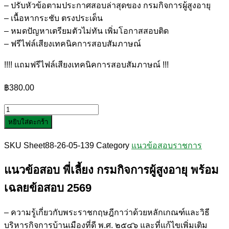
– ปรับหัวข้อตามประกาศสอบล่าสุดของ กรมกิจการผู้สูงอายุ
– เนื้อหากระชับ ตรงประเด็น
– หมดปัญหาเตรียมตัวไม่ทัน เพิ่มโอกาสสอบติด
– ฟรีไฟล์เสียงเทคนิคการสอบสัมภาษณ์
!!!! แถมฟรีไฟล์เสียงเทคนิคการสอบสัมภาษณ์ !!!
฿
380.00
จำนวน
หยิบใส่ตะกร้า
แนว
ข้อสอบ
SKU
Sheet88-26-05-139
Category
แนวข้อสอบราชการ
พี่
เลี้ยง
แนวข้อสอบ พี่เลี้ยง กรมกิจการผู้สูงอายุ
พร้อม
กรม
เฉลยข้อสอบ 2569
กิจการ
ผู้
สูง
– ความรู้เกี่ยวกับพระราชกฤษฎีกาว่าด้วยหลักเกณฑ์และวิธี
อายุ
บริหารกิจการบ้านเมืองที่ดี พ.ศ. ๒๕๔๖ และที่แก้ไขเพิ่มเติม