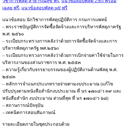
วิชาการพัสดุ สาธารณสุข ฟรี
,
แนวข้อสอบพัสดุ 2565 พร้อม
พัสดุ
เฉลย ฟรี
,
แนวข้อสอบพัสดุ pdf ฟรี
ปฏิบัติ
การ
แนวข้อสอบ นักวิชาการพัสดุปฏิบัติการ กรมการแพทย์
กรม
– พระราชบัญญัติการจัดซื้อจัดจ้างและการบริหารพัสดุภาครัฐ
การ
พ.ศ. ๒๕๖๐
แพทย์
– ระเบียบกระทรวงการคลังว่าด้วยการจัดซื้อจัดจ้างและการ
ชิ้น
บริหารพัสดุภาครัฐ พศ.๒๕๖o
– ระเบียบกระทรวงการคลังว่าด้วยการเบิกจ่ายค่าใช้จ่ายในการ
บริหารงานของส่วนราชการ พ.ศ. ๒๕๕๓
– ความรู้เกี่ยวกับจรรยาบรรณของผู้ปฏิบัติงานด้านพัสดุ พ.ศ.
๒๕๔๓
– หลักการจำแนกประเภทรายจ่ายตามงบประมาณ (แก้ไข
ปรับปรุงตามหนังสือสำนักงบประมาณ ที่ นร ๑๗๐๔/ว ๓๙ และ
หนังสือสำนัก งบประมาณ ด่วนที่สุด ที่ นร ๑๗๐๔/ว ๖๘)
– สถานการณ์ปัจจุบัน
– เทคนิคการสอบสัมภาษณ์
รายละเอียดภายในชุดประกอบด้วย