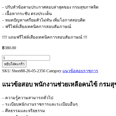
– ปรับหัวข้อตามประกาศสอบล่าสุดของ กรมสุขภาพจิต
– เนื้อหากระชับ ตรงประเด็น
– หมดปัญหาเตรียมตัวไม่ทัน เพิ่มโอกาสสอบติด
– ฟรีไฟล์เสียงเทคนิคการสอบสัมภาษณ์
!!!! แถมฟรีไฟล์เสียงเทคนิคการสอบสัมภาษณ์ !!!
฿
380.00
จำนวน
หยิบใส่ตะกร้า
แนว
SKU
Sheet88-26-05-2356
Category
แนวข้อสอบราชการ
ข้อสอบ
พนักงาน
แนวข้อสอบ พนักงานช่วยเหลือคนไข้ กรมส
ช่วย
เหลือ
คนไข้
– ความรู้ความสามารถทั่วไป
กรม
– ระเบียบพนักงานราชการและระเบียบอื่นๆ
สุขภาพ
– ศีลธรรมและจริยธรรม