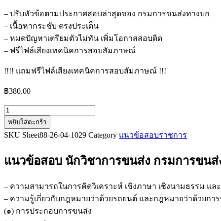
– ปรับหัวข้อตามประกาศสอบล่าสุดของ กรมการขนส่งทางบก
– เนื้อหากระชับ ตรงประเด็น
– หมดปัญหาเตรียมตัวไม่ทัน เพิ่มโอกาสสอบติด
– ฟรีไฟล์เสียงเทคนิคการสอบสัมภาษณ์
!!!! แถมฟรีไฟล์เสียงเทคนิคการสอบสัมภาษณ์ !!!
฿
380.00
จำนวน
หยิบใส่ตะกร้า
แนว
SKU
Sheet88-26-04-1029
Category
แนวข้อสอบราชการ
ข้อสอบ
นัก
แนวข้อสอบ นักวิชาการขนส่ง กรมการขนส
วิชาการ
ขนส่ง
กรม
– ความสามารถในการคิดวิเคราะห์ เชิงภาษา เชิงนามธรรม และ
การ
– ความรู้เกี่ยวกับกฎหมายว่าด้วยรถยนต์ และกฎหมายว่าด้วยกา
ขนส่ง
(๑) การประกอบการขนส่ง