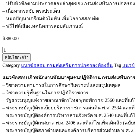
– ปรับหัวข้อตามประกาศสอบล่าสุดของ กรมส่งเสริมการปกครองท
– เนื้อหากระชับ ตรงประเด็น
– หมดปัญหาเตรียมตัวไม่ทัน เพิ่มโอกาสสอบติด
– ฟรีไฟล์เสียงเทคนิคการสอบสัมภาษณ์
฿
380.00
จำนวน
หยิบใส่ตะกร้า
แนว
Category
แนวข้อสอบ กรมส่งเสริมการปกครองท้องถิ่น
Tag
แนวข้
ข้อสอบ
เจ้า
แนวข้อสอบ เจ้าพนักงานพัฒนาชุมชนปฏิบัติงาน กรมส่งเสริมการ
พนักงาน
– วิชาความสามารถในการศึกษาวิเคราะห์และสรุปเหตุผล
พัฒนา
– วิชาความรู้พื้นฐานในการปฏิบัติราชการ
ชุมชน
– รัฐธรรมนูญแห่งราชอาณาจักรไทย พุทธศักราช 2560 และที่แก้ไขเพิ
ปฏิบัติ
– พระราชบัญญัติระเบียบบริหารราชการแผ่นดิน พ.ศ. 2534 และที่แก้
งาน
– พระราชบัญญัติองค์การบริหารส่วนจังหวัด พ.ศ. 2540 และที่แก้ไขเพ
กรม
– พระราชบัญญัติเทศบาล พ.ศ. 2496 และที่แก้ไขเพิ่มเติมถึง (ฉบับที
ส่ง
– พระราชบัญญัติสภาตำบลและองค์การบริหารส่วนตำบล พ.ศ. 2537 แล
เสริม