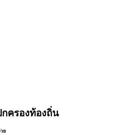
กครองท้องถิ่น
้วย