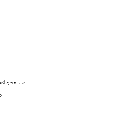
่ 2) พ.ศ. 2549
2