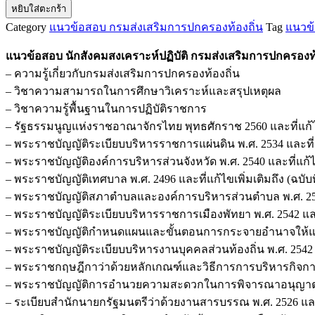
หยิบใส่ตะกร้า
แนว
Category
แนวข้อสอบ กรมส่งเสริมการปกครองท้องถิ่น
Tag
แนวข้
ข้อสอบ
นัก
แนวข้อสอบ นักสังคมสงเคราะห์ปฏิบัติ กรมส่งเสริมการปกครองท้
สังคมสงเคราะห์
– ความรู้เกี่ยวกับกรมส่งเสริมการปกครองท้องถิ่น
ปฏิบัติ
– วิชาความสามารถในการศึกษาวิเคราะห์และสรุปเหตุผล
กรม
– วิชาความรู้พื้นฐานในการปฏิบัติราชการ
ส่ง
– รัฐธรรมนูญแห่งราชอาณาจักรไทย พุทธศักราช 2560 และที่แก้ไขเพิ
เสริม
– พระราชบัญญัติระเบียบบริหารราชการแผ่นดิน พ.ศ. 2534 และที่แก้
การ
– พระราชบัญญัติองค์การบริหารส่วนจังหวัด พ.ศ. 2540 และที่แก้ไขเพ
ปกครอง
– พระราชบัญญัติเทศบาล พ.ศ. 2496 และที่แก้ไขเพิ่มเติมถึง (ฉบับที
ท้อง
– พระราชบัญญัติสภาตำบลและองค์การบริหารส่วนตำบล พ.ศ. 2537 แล
ถิ่น
– พระราชบัญญัติระเบียบบริหารราชการเมืองพัทยา พ.ศ. 2542 และที่
ชิ้น
– พระราชบัญญัติกำหนดแผนและขั้นตอนการกระจายอำนาจให้แก่องค์ก
– พระราชบัญญัติระเบียบบริหารงานบุคคลส่วนท้องถิ่น พ.ศ. 2542
– พระราชกฤษฎีกาว่าด้วยหลักเกณฑ์และวิธีการการบริหารกิจการบ้านเ
– พระราชบัญญัติการอำนวยความสะดวกในการพิจารณาอนุญาต
– ระเบียบสำนักนายกรัฐมนตรีว่าด้วยงานสารบรรณ พ.ศ. 2526 และที่แ