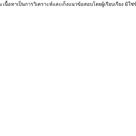
น เนื้อหาเป็นการวิเคราะห์และเก็งแนวข้อสอบโดยผู้เรียบเรียง มิใ