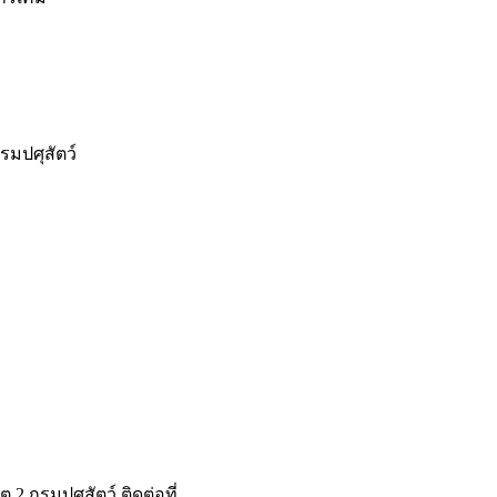
รมปศุสัตว์
 กรมปศุสัตว์ ติดต่อที่