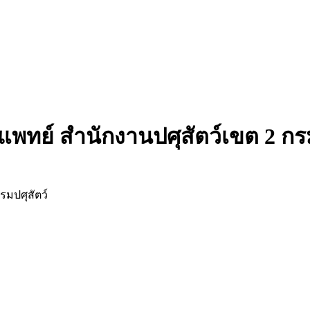
พทย์ สำนักงานปศุสัตว์เขต 2 กรม
รมปศุสัตว์