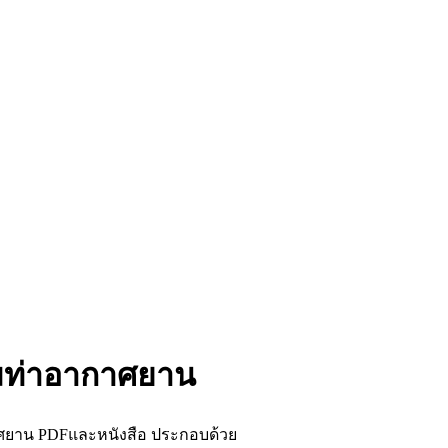
รมท่าอากาศยาน
าศยาน PDFและหนังสือ ประกอบด้วย