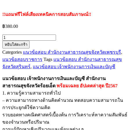
!!แถมฟรีไฟล์เสียงเทคนิคการสอบสัมภาษณ์!!
฿
380.00
จำนวน
หยิบใส่ตะกร้า
แนว
Categories
แนวข้อสอบ สำนักงานสาธารณสุขจังหวัดเพชรบุรี
,
ข้อสอบ
แนวข้อสอบราชการ
Tags
แนวข้อสอบ สำนักงานสาธารณสุข
เจ้า
จังหวัดสุรินทร์
,
แนวข้อสอบ เจ้าพนักงานการเงินและบัญชี
พนักงาน
การ
แนวข้อสอบ เจ้าพนักงานการเงินและบัญชี สำนักงาน
เงิน
สาธารณสุขจังหวัดร้อยเอ็ด
พร้อมเฉลย
อัปเดตล่าสุด ปี2567
และ
1. ความรู้ความสามารถทั่วไป
บัญชี
– ความสามารถทางด้านคิดคำนวณ ทดสอบความสามารถใน
สำนักงาน
การประยุกต์ใช้ความคิด
สาธารณสุข
รวบยอดทางคณิตศาสตร์เบื้องต้น การวิเคราะห์หาความสัมพันธ์
จังหวัด
ของจำนวนหรือปริมาณ
ร้อยเอ็ด
การแก้ปัญหาเชิงปริมาณและข้อมูลต่าง ๆ