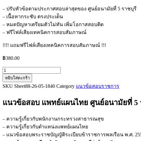
– ปรับหัวข้อตามประกาศสอบล่าสุดของ ศูนย์อนามัยที่ 5 ราชบุรี
– เนื้อหากระชับ ตรงประเด็น
– หมดปัญหาเตรียมตัวไม่ทัน เพิ่มโอกาสสอบติด
– ฟรีไฟล์เสียงเทคนิคการสอบสัมภาษณ์
!!!! แถมฟรีไฟล์เสียงเทคนิคการสอบสัมภาษณ์ !!!
฿
380.00
จำนวน
หยิบใส่ตะกร้า
แนว
SKU
Sheet88-26-05-1840
Category
แนวข้อสอบราชการ
ข้อสอบ
แพทย์
แนวข้อสอบ แพทย์แผนไทย ศูนย์อนามัยที่ 5 
แผน
ไทย
ศูนย์
– ความรู้เกี่ยวกับพนักงานกระทรวงสาธารณสุข
อนามัย
– ความรู้เกี่ยวกับตำแหน่งแพทย์แผนไทย
ที่
– แนวข้อสอบพระราชบัญญัติระเบียบข้าราชการพลเรือน พ.ศ. 25
5