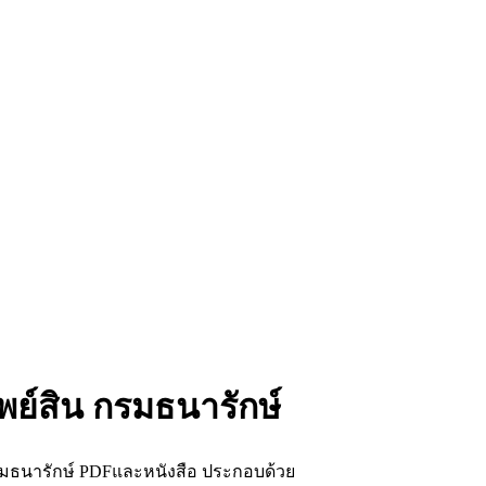
ัพย์สิน กรมธนารักษ์
กรมธนารักษ์ PDFและหนังสือ ประกอบด้วย