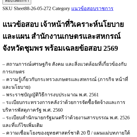
หยิบใส่ตะกร้า
แนว
SKU
Sheet88-26-05-272
Category
แนวข้อสอบราชการ
ข้อสอบ
เจ้า
แนวข้อสอบ เจ้าหน้าที่วิเคราะห์นโยบาย
หน้าที่
วิเคราะห์
และแผน สำนักงานเกษตรและสหกรณ์
นโยบาย
จังหวัดชุมพร
พร้อมเฉลยข้อสอบ 2569
และ
แผน
สำนักงาน
– สถานการณ์เศรษฐกิจ สังคม และสิ่งแวดล้อมที่เกี่ยวข้องกับ
เกษตร
การเกษตร
และ
– ความรู้เกี่ยวกับกระทรวงเกษตรและสหกรณ์ (ภารกิจ หน้าที่
สหกรณ์
และนโยบาย)
จังหวัด
– พระราชบัญญัติวิธีการงบประมาณ พ.ศ. 2561
ชุมพร
– ระเบียบกระทรวงการคลังว่าด้วยการจัดซื้อจัดจ้างและการ
ชิ้น
บริหารพัสดุภาครัฐ พ.ศ. 2560
– ระเบียบสำนักนายกรัฐมนตรีว่าด้วยงานสารบรรณ พ.ศ. 2526
และที่แก้ไขเพิ่มเติม
– ความเชื่อมโยงของยุทธศาสตร์ชาติ 20 ปี / แผนแม่บทภายใต้