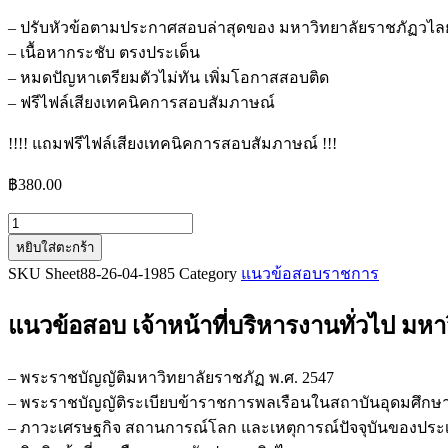
– ปรับหัวข้อตามประกาศสอบล่าสุดของ มหาวิทยาลัยราชภัฏวไ
– เนื้อหากระชับ ตรงประเด็น
– หมดปัญหาเตรียมตัวไม่ทัน เพิ่มโอกาสสอบติด
– ฟรีไฟล์เสียงเทคนิคการสอบสัมภาษณ์
!!!! แถมฟรีไฟล์เสียงเทคนิคการสอบสัมภาษณ์ !!!
฿
380.00
จำนวน
หยิบใส่ตะกร้า
แนว
SKU
Sheet88-26-04-1985
Category
แนวข้อสอบราชการ
ข้อสอบ
เจ้า
แนวข้อสอบ เจ้าหน้าที่บริหารงานทั่วไป ม
หน้าที่
บริหาร
งาน
– พระราชบัญญัติมหาวิทยาลัยราชภัฏ พ.ศ. 2547
ทั่วไป
– พระราชบัญญัติระเบียบข้าราชการพลเรือนในสถาบันอุดมศึกษา พ.
มหา
– ภาวะเศรษฐกิจ สถานการณ์โลก และเหตุการณ์ปัจจุบันของปร