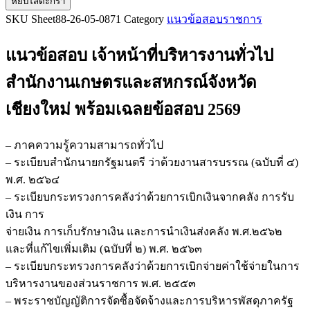
หยิบใส่ตะกร้า
แนว
SKU
Sheet88-26-05-0871
Category
แนวข้อสอบราชการ
ข้อสอบ
เจ้า
แนวข้อสอบ เจ้าหน้าที่บริหารงานทั่วไป
หน้าที่
บริหาร
สำนักงานเกษตรและสหกรณ์จังหวัด
งาน
เชียงใหม่
พร้อมเฉลยข้อสอบ 2569
ทั่วไป
สำนักงาน
เกษตร
– ภาคความรู้ความสามารถทั่วไป
และ
– ระเบียบสำนักนายกรัฐมนตรี ว่าด้วยงานสารบรรณ (ฉบับที่ ๔)
สหกรณ์
พ.ศ. ๒๕๖๔
จังหวัด
– ระเบียบกระทรวงการคลังว่าด้วยการเบิกเงินจากคลัง การรับ
เชียงใหม่
เงิน การ
ชิ้น
จ่ายเงิน การเก็บรักษาเงิน และการนำเงินส่งคลัง พ.ศ.๒๕๖๒
และที่แก้ไขเพิ่มเติม (ฉบับที่ ๒) พ.ศ. ๒๕๖๓
– ระเบียบกระทรวงการคลังว่าด้วยการเบิกจ่ายค่าใช้จ่ายในการ
บริหารงานของส่วนราชการ พ.ศ. ๒๕๕๓
– พระราชบัญญัติการจัดซื้อจัดจ้างและการบริหารพัสดุภาครัฐ