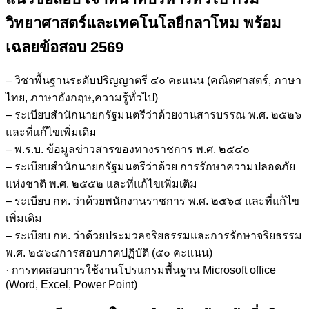
บริหาร
วิทยาศาสตร์และเทคโนโลยีกลาโหม
พร้อม
ทั่วไป
กรม
เฉลยข้อสอบ 2569
วิทยาศาสตร์
และ
– วิชาพื้นฐานระดับปริญญาตรี ๔๐ คะแนน (คณิตศาสตร์, ภาษา
เทคโนโลยี
ไทย, ภาษาอังกฤษ,ความรู้ทั่วไป)
กลาโหม
– ระเบียบสำนักนายกรัฐมนตรีว่าด้วยงานสารบรรณ พ.ศ. ๒๕๒๖
ชิ้น
และที่แก๊ไขเพิ่มเดิม
– พ.ร.บ. ข้อมูลข่าวสารของทางราชการ พ.ศ. ๒๕๔๐
– ระเบียบสำนักนายกรัฐมนตรีว่าด้วย การรักษาความปลอดภัย
แห่งชาติ พ.ศ. ๒๕๕๒ และที่แก้ไขเพิ่มเติม
– ระเบียบ กห. ว่าด้วยพนักงานราชการ พ.ศ. ๒๕๖๔ และที่แก้ไข
เพิ่มเติม
– ระเบียบ กห. ว่าด้วยประมวลจริยธรรมและการรักษาจริยธรรม
พ.ศ. ๒๕๖๔การสอบภาคปฏิบัติ (๕๐ คะแนน)
· การทดสอบการใช้งานโปรแกรมพื้นฐาน Microsoft office
(Word, Excel, Power Point)