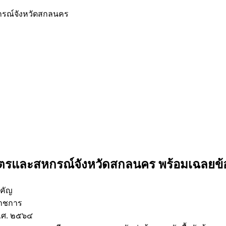
กรณ์จังหวัดสกลนคร
เกษตรและสหกรณ์จังหวัดสกลนคร
พร้อมเฉลยข้
ำคัญ
ราชการ
พ.ศ. ๒๕๖๔