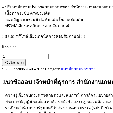
– ปรับหัวข้อตามประกาศสอบล่าสุดของ สำนักงานเกษตรและสห
– เนื้อหากระชับ ตรงประเด็น
– หมดปัญหาเตรียมตัวไม่ทัน เพิ่มโอกาสสอบติด
– ฟรีไฟล์เสียงเทคนิคการสอบสัมภาษณ์
!!!! แถมฟรีไฟล์เสียงเทคนิคการสอบสัมภาษณ์ !!!
฿
380.00
จำนวน
หยิบใส่ตะกร้า
แนว
SKU
Sheet88-26-05-2672
Category
แนวข้อสอบราชการ
ข้อสอบ
เจ้า
แนวข้อสอบ เจ้าหน้าที่ธุรการ สำนักงาน
หน้าที่
ธุรการ
สำนักงาน
– ความรู้เกี่ยวกับกระทรวงเกษตรและสหกรณ์ ภารกิจ นโยบายส
เกษตร
– พระราชบัญญัติ ระเบียบ คำสั่ง ข้อบังคับ และกฎ ของพนักงาน
และ
– ระเบียบสำนักนายกรัฐมนตรีว่าด้วย งานสารบรรณ (ฉบับที่ ๔) 