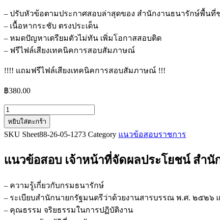
– ปรับหัวข้อตามประกาศสอบล่าสุดของ สำนักงานธนารักษ์พื้นที่ช
– เนื้อหากระชับ ตรงประเด็น
– หมดปัญหาเตรียมตัวไม่ทัน เพิ่มโอกาสสอบติด
– ฟรีไฟล์เสียงเทคนิคการสอบสัมภาษณ์
!!!! แถมฟรีไฟล์เสียงเทคนิคการสอบสัมภาษณ์ !!!
฿
380.00
จำนวน
หยิบใส่ตะกร้า
แนว
SKU
Sheet88-26-05-1273
Category
แนวข้อสอบราชการ
ข้อสอบ
เจ้า
แนวข้อสอบ เจ้าหน้าที่จัดผลประโยชน์ สำนักง
หน้าที่
จัด
ผล
– ความรู้เกี่ยวกับกรมธนารักษ์
ประโยชน์
– ระเบียบสำนักนายกรัฐมนตรีว่าด้วยงานสารบรรณ พ.ศ. ๒๕๒๖ และ
สำนักงาน
– คุณธรรม จริยธรรมในการปฏิบัติงาน