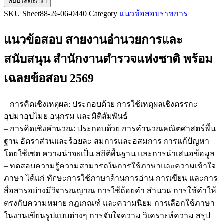
หยิบใส่ตะกร้า
แนว
SKU
Sheet88-26-06-0440
Category
แนวข้อสอบราชการ
ข้อสอบ
สาย
แนวข้อสอบ สายงานอำนวยการและ
งาน
อำนวย
สนับสนุน สำนักงานตำรวจแห่งชาติ
พร้อม
การ
เฉลยข้อสอบ 2569
และ
สนับสนุน
สำนักงาน
– การคิดเชิงเหตุผล: ประกอบด้วย การใช้เหตุผลเชิงตรรกะ
ตำรวจ
อุปมาอุปไมย อนุกรม และมิติสัมพันธ์
แห่ง
– การคิดเชิงคำนวณ: ประกอบด้วย การคำนวณคณิตศาสตร์พื้น
ชาติ
ฐาน อัตราส่วนและร้อยละ สมการและอสมการ การแก้ปัญหา
ชิ้น
โดยใช้เซต ความน่าจะเป็น สถิติพื้นฐาน และการนำเสนอข้อมูล
– ทดสอบความรู้ความสามารถในการใช้ภาษาและความเข้าใจ
ภาษา ได้แก่ ทักษะการใช้ภาษาด้านการอ่าน การเขียน และการ
สื่อสารอย่างมีวิจารณญาณ การใช้ถ้อยคำ สำนวน การใช้คำให้
ตรงกับความหมาย กฎเกณฑ์ และความนิยม การเลือกใช้ภาษา
ในงานเขียนรูปแบบต่างๆ การจับใจความ วิเคราะห์ความ สรุป