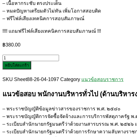
– เนื้อหากระชับ ตรงประเด็น
– หมดปัญหาเตรียมตัวไม่ทัน เพิ่มโอกาสสอบติด
– ฟรีไฟล์เสียงเทคนิคการสอบสัมภาษณ์
!!!! แถมฟรีไฟล์เสียงเทคนิคการสอบสัมภาษณ์ !!!
฿
380.00
จำนวน
หยิบใส่ตะกร้า
แนว
ข้อสอบ
SKU
Sheet88-26-04-1097
Category
แนวข้อสอบราชการ
พนักงาน
บริหาร
แนวข้อสอบ พนักงานบริหารทั่วไป (ด้านบริหารง
ทั่วไป
(ด้าน
– พระราชบัญญัติข้อมูลข่าวสารของราชการ พ.ศ. ๒๕๔๐
บริหาร
– พระราชบัญญัติการจัดซื้อจัดจ้างและการบริการพัสดุภาครัฐ พ
งาน
– ระเบียบสำนักนายกรัฐมนตรีว่าด้วยงานสารบรรณ พ.ศ. ๒๕๒๖ และ
ทั่วไป)
– ระเบียบสำนักนายกรัฐมนตรีว่าด้วยการรักษาความลับทางราชกา
วิทยาลัย