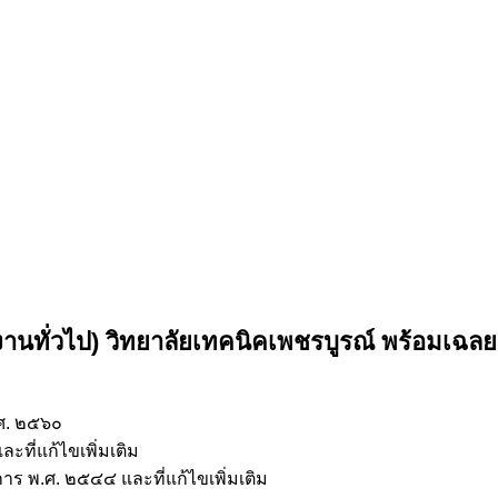
านทั่วไป) วิทยาลัยเทคนิคเพชรบูรณ์
พร้อมเฉลย
.ศ. ๒๕๖๐
ที่แก้ไขเพิ่มเติม
ร พ.ศ. ๒๕๔๔ และที่แก้ไขเพิ่มเติม