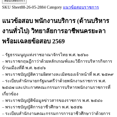
หยิบใส่ตะกร้า
แนว
SKU
Sheet88-26-05-2884
Category
แนวข้อสอบราชการ
ข้อสอบ
พนักงาน
แนวข้อสอบ พนักงานบริการ (ด้านบริหาร
บริการ
(ด้าน
งานทั่วไป) วิทยาลัยการอาชีพนครยะลา
บริหาร
พร้อมเฉลยข้อสอบ 2569
งาน
ทั่วไป)
วิทยาลัย
– รัฐธรรมนูญแห่งราชอาณาจักรไทย พ.ศ. ๒๕๖๐
การ
– พระราชกฤษฎีกาว่าด้วยหลักเกณฑ์และวิธีการบริหารกิจการ
อาชีพ
บ้านเมืองที่ดี พ.ศ. ๒๕๔๖
นคร
– พระราชบัญญัติความผิดทางละเมิดของเจ้าหน้าที่ พ.ศ. ๒๕๓๙
ยะลา
– ระเบียบสำนักนายกรัฐมนตรีว่าด้วยพนักงานราชการ พ.ศ.
ชิ้น
๒๕๔๗ และประกาศคณะกรรมการบริหารพนักงานราชการที่
เกี่ยวข้อง
– พระราชบัญญัติข้อมูลข่าวสารของราชการ พ.ศ. ๒๕๔๐
– พระราชบัญญัติการอาชีวศึกษา พ.ศ. ๒๕๕๒
– ระเบียบสำนักงานคณะกรรมการการอาชีวศึกษาว่าด้วยการ