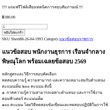
!!!! แถมฟรีไฟล์เสียงเทคนิคการสอบสัมภาษณ์ !!!
฿
380.00
จำนวน
หยิบใส่ตะกร้า
แนว
SKU
Sheet88-26-04-1993
Category
แนวข้อสอบราชการ
ข้อสอบ
พนักงาน
แนวข้อสอบ พนักงานธุรการ เรือนจำกลาง
ธุรการ
เรือน
พิษณุโลก
พร้อมเฉลยข้อสอบ 2569
จำ
กลาง
หลักสูตรและวิธีการสอบคัดเลือก
พิษณุโลก
ทดสอบความรู้ ความสามารถ และความเหมาะสมกับตำแหน่ง
ชิ้น
คะแนนเต็ม ๒๐๐ คะแนน ดังนี้
๑. ภาคความรู้ความสามารถเฉพาะตำแหน่ง และการใช้งาน
คอมพิวเตอร์ คะแนนเต็ม
๑๐๐ คะแนน โดยวิธีทดสอบข้อเขียนและทดสอบปฏิบัติในการใช้