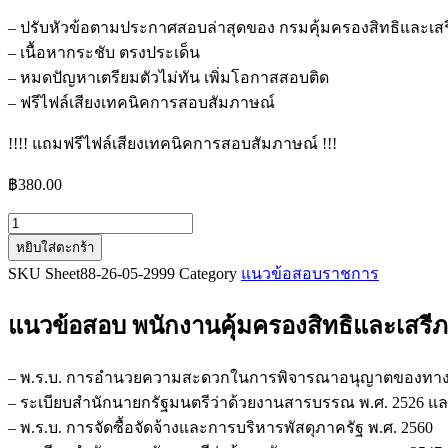
– ปรับหัวข้อตามประกาศสอบล่าสุดของ กรมคุ้มครองสิทธิและเส
– เนื้อหากระชับ ตรงประเด็น
– หมดปัญหาเตรียมตัวไม่ทัน เพิ่มโอกาสสอบติด
– ฟรีไฟล์เสียงเทคนิคการสอบสัมภาษณ์
!!!! แถมฟรีไฟล์เสียงเทคนิคการสอบสัมภาษณ์ !!!
฿
380.00
จำนวน
หยิบใส่ตะกร้า
แนว
SKU
Sheet88-26-05-2999
Category
แนวข้อสอบราชการ
ข้อสอบ
พนักงาน
แนวข้อสอบ พนักงานคุ้มครองสิทธิและเสรี
คุ้มครอง
สิทธิ
และ
– พ.ร.บ. การอำนวยความสะดวกในการพิจารณาอนุญาตของทางร
เสรีภาพ
– ระเบียบสำนักนายกรัฐมนตรีว่าด้วยงานสารบรรณ พ.ศ. 2526 และท
กรม
– พ.ร.บ. การจัดซื้อจัดจ้างและการบริหารพัสดุภาครัฐ พ.ศ. 2560