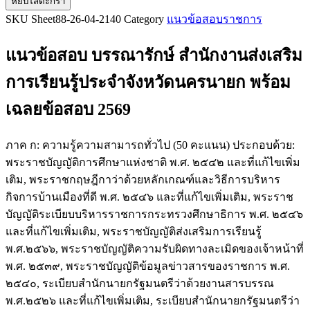
หยิบใส่ตะกร้า
แนว
SKU
Sheet88-26-04-2140
Category
แนวข้อสอบราชการ
ข้อสอบ
บรรณารักษ์
แนวข้อสอบ บรรณารักษ์ สำนักงานส่งเสริม
สำนักงาน
ส่ง
การเรียนรู้ประจำจังหวัดนครนายก
พร้อม
เสริม
เฉลยข้อสอบ 2569
การ
เรียน
รู้
ภาค ก: ความรู้ความสามารถทั่วไป (50 คะแนน) ประกอบด้วย:
ประจำ
พระราชบัญญัติการศึกษาแห่งชาติ พ.ศ. ๒๕๔๒ และที่แก้ไขเพิ่ม
จังหวัด
เติม, พระราชกฤษฎีกาว่าด้วยหลักเกณฑ์และวิธีการบริหาร
นครนายก
กิจการบ้านเมืองที่ดี พ.ศ. ๒๕๔๖ และที่แก้ไขเพิ่มเติม, พระราช
ชิ้น
บัญญัติระเบียบบริหารราชการกระทรวงศึกษาธิการ พ.ศ. ๒๕๔๖
และที่แก้ไขเพิ่มเติม, พระราชบัญญัติส่งเสริมการเรียนรู้
พ.ศ.๒๕๖๖, พระราชบัญญัติความรับผิดทางละเมิดของเจ้าหน้าที่
พ.ศ. ๒๕๓๙, พระราชบัญญัติข้อมูลข่าวสารของราชการ พ.ศ.
๒๕๔๐, ระเบียบสำนักนายกรัฐมนตรีว่าด้วยงานสารบรรณ
พ.ศ.๒๕๒๖ และที่แก้ไขเพิ่มเติม, ระเบียบสำนักนายกรัฐมนตรีว่า