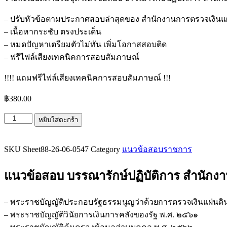
– ปรับหัวข้อตามประกาศสอบล่าสุดของ สำนักงานการตรวจเงินแผ
– เนื้อหากระชับ ตรงประเด็น
– หมดปัญหาเตรียมตัวไม่ทัน เพิ่มโอกาสสอบติด
– ฟรีไฟล์เสียงเทคนิคการสอบสัมภาษณ์
!!!! แถมฟรีไฟล์เสียงเทคนิคการสอบสัมภาษณ์ !!!
฿
380.00
จำนวน
หยิบใส่ตะกร้า
แนว
ข้อสอบ
SKU
Sheet88-26-06-0547
Category
แนวข้อสอบราชการ
บรรณารักษ์
ปฏิบัติ
แนวข้อสอบ บรรณารักษ์ปฏิบัติการ สำนักง
การ
สำนักงาน
– พระราชบัญญัติประกอบรัฐธรรมนูญว่าด้วยการตรวจเงินแผ่นดิ
การ
– พระราชบัญญัติวินัยการเงินการคลังของรัฐ พ.ศ. ๒๕๖๑
ตรวจ