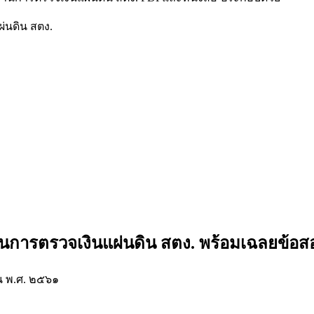
่นดิน สตง.
านการตรวจเงินแผ่นดิน สตง.
พร้อมเฉลยข้อส
น พ.ศ. ๒๕๖๑