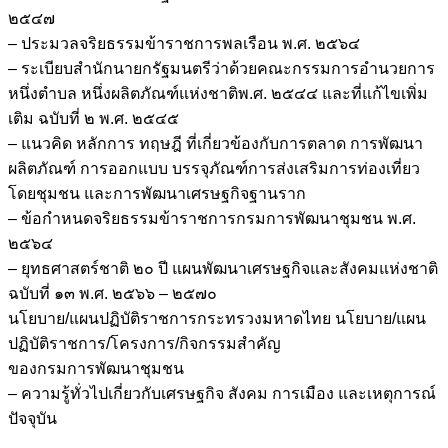
๒๕๔๗
– ประมวลจริยธรรมข้าราชการพลเรือน พ.ศ. ๒๕๖๔
– ระเบียบสำนักนายกรัฐมนตรีว่าด้วยคณะกรรมการอำนวยการ
หนึ่งตำบล หนึ่งผลิตภัณฑ์แห่งชาติพ.ศ. ๒๕๔๔ และที่แก้ไขเพิ่ม
เติม ฉบับที่ ๒ พ.ศ. ๒๕๔๕
– แนวคิด หลักการ ทฤษฎี ที่เกี่ยวข้องกับการตลาด การพัฒนา
ผลิตภัณฑ์ การออกแบบ บรรจุภัณฑ์การส่งเสริมการท่องเที่ยว
โดยชุมชน และการพัฒนาเศรษฐกิจฐานราก
– ข้อกำหนดจริยธรรมข้าราชการกรมการพัฒนาชุมชน พ.ศ.
๒๕๖๔
– ยุทธศาสตร์ชาติ ๒๐ ปี แผนพัฒนาเศรษฐกิจและสังคมแห่งชาติ
ฉบับที่ ๑๓ พ.ศ. ๒๕๖๖ – ๒๕๗๐
นโยบาย/แผนปฏิบัติราชการกระทรวงมหาดไทย นโยบาย/แผน
ปฏิบัติราชการ/โครงการ/กิจกรรมสำคัญ
ของกรมการพัฒนาชุมชน
– ความรู้ทั่วไปเกี่ยวกับเศรษฐกิจ สังคม การเมือง และเหตุการณ์
ปัจจุบัน