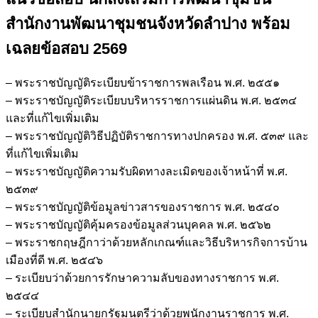
เสริม
สำนักงานพัฒนาชุมชนจังหวัดลำปาง
พร้อม
การ
พัฒนา
เฉลยข้อสอบ 2569
ชุมชน
สำนักงาน
– พระราชบัญญัติระเบียบข้าราชการพลเรือน พ.ศ. ๒๕๕๑
พัฒนา
– พระราชบัญญัติระเบียบบริหารราชการแผ่นดิน พ.ศ. ๒๕๓๔
ชุมชน
และที่แก้ไขเพิ่มเติม
จังหวัด
– พระราชบัญญัติวิธีปฏิบัติราชการทางปกครอง พ.ศ. ๕๓๙ และ
ลำปาง
ที่แก้ไขเพิ่มเติม
ชิ้น
– พระราชบัญญัติความรับผิดทางละเมิดของเจ้าหน้าที่ พ.ศ.
๒๕๓๙
– พระราชบัญญัติข้อมูลข่าวสารของราชการ พ.ศ. ๒๕๔๐
– พระราชบัญญัติคุ้มครองข้อมูลส่วนบุคคล พ.ศ. ๒๕๖๒
– พระราชกฤษฎีกาว่าด้วยหลักเกณฑ์และวิธีบริหารกิจการบ้าน
เมืองที่ดี พ.ศ. ๒๕๔๖
– ระเบียบว่าด้วยการรักษาความลับของทางราชการ พ.ศ.
๒๕๔๔
– ระเบียบสำนักนายกรัฐมนตรีว่าด้วยพนักงานราชการ พ.ศ.