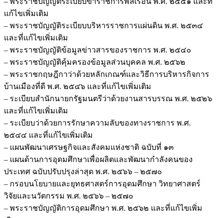
– พระราชบัญญัติระเบียบข้าราชการพลเรือน พ.ศ. ๒๕๕๑ และที่
อุดมศึกษา
แก้ไขเพิ่มเติม
วิทยาศาสตร์
– พระราชบัญญัติระเบียบบริหารราชการแผ่นดิน พ.ศ. ๒๕๓๔
วิจัย
และที่แก้ไขเพิ่มเติม
และ
– พระราชบัญญัติข้อมูลข่าวสารของราชการ พ.ศ. ๒๕๔๐
นวัตกรรม
– พระราชบัญญัติคุ้มครองข้อมูลส่วนบุคคล พ.ศ. ๒๕๖๒
ชิ้น
– พระราชกฤษฎีกาว่าด้วยหลักเกณฑ์และวิธีการบริหารกิจการ
บ้านเมืองที่ดี พ.ศ. ๒๕๔๖ และที่แก้ไขเพิ่มเติม
– ระเบียบสำนักนายกรัฐมนตรีว่าด้วยงานสารบรรณ พ.ศ. ๒๕๒๖
และที่แก้ไขเพิ่มเติม
– ระเบียบว่าด้วยการรักษาความลับของทางราชการ พ.ศ.
๒๕๔๔ และที่แก้ไขเพิ่มเติม
– แผนพัฒนาเศรษฐกิจและสังคมแห่งชาติ ฉบับที่ ๑๓
– แผนด้านการอุดมศึกษาเพื่อผลิตและพัฒนากำลังคนของ
ประเทศ ฉบับปรับปรุงล่าสุด พ.ศ. ๒๕๖๖ – ๒๕๗๐
– กรอบนโยบายและยุทธศาสตร์การอุดมศึกษา วิทยาศาสตร์
วิจัยและนวัตกรรม พ.ศ. ๒๕๖๖ – ๒๕๗๐
– พระราชบัญญัติการอุดมศึกษา พ.ศ. ๒๕๖๒ และที่แก้ไขเพิ่ม