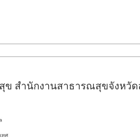
สุข สำนักงานสาธารณสุขจังหวั
ล
นเทศ