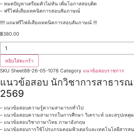
– หมดปัญหาเตรียมตัวไม่ทัน เพิ่มโอกาสสอบติด
– ฟรีไฟล์เสียงเทคนิคการสอบสัมภาษณ์
!!!! แถมฟรีไฟล์เสียงเทคนิคการสอบสัมภาษณ์ !!!
฿
380.00
จำนวน
แนว
ข้อสอบ
นัก
หยิบใส่ตะกร้า
วิชาการ
สาธารณสุข
SKU
Sheet88-26-05-1078
Category
แนวข้อสอบราชการ
สำนักงาน
สาธารณสุข
แนวข้อสอบ นักวิชาการสาธารณ
จังหวัด
สมุทรปราการ
2569
ชิ้น
– แนวข้อสอบความรู้ความสามารถทั่วไป
– แนวข้อสอบความสามารถในการศึกษา วิเคราะห์ และสรุปเหตุผ
– แนวข้อสอบวิชาภาษาไทย ภาษาอังกฤษ
– แนวข้อสอบการใช้โปรแกรมคอมพิวเตอร์และเทคโนโลยีสารส