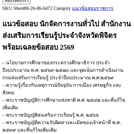
หยิบใส่ตะกร้า
แนว
SKU
Sheet88-26-06-0472
Category
แนวข้อสอบราชการ
ข้อสอบ
นัก
แนวข้อสอบ นักจัดการงานทั่วไป สำนักงาน
จัดการ
งาน
ส่งเสริมการเรียนรู้ประจำจังหวัดพิจิตร
ทั่วไป
พร้อมเฉลยข้อสอบ 2569
สำนักงาน
ส่ง
เสริม
– นโยบายการศึกษาของกระทรวงศึกษาธิการ ประจำ
การ
ปีงบประมาณ พ.ศ. ๒๕๖๙-๒๕๗๐ และจุดเน้นการดำเนินงาน
เรียน
กรมส่งเสริมการเรียนรู้ ประจำปีงบประมาณ พ.ศ.๒๕๖๙
รู้
– ความรู้เกี่ยวกับเหตุการณ์ปัจจุบัน การเมือง เศรษฐกิจ และ
ประจำ
สังคม
จังหวัด
– พระราชบัญญัติการศึกษาแห่งชาติ พ.ศ. ๒๕๔๒ และที่แก้ไข
พิจิตร
เพิ่มเติม
ชิ้น
– พระราชบัญญัติส่งเสริมการเรียนรู้ พ.ศ. ๒๕๖๖
– พระราชบัญญัติความรับผิดทางละเมิดของเจ้าหน้าที่ พ.ศ.
๒๕๓๙ และที่แก้ไขเพิ่มเติม