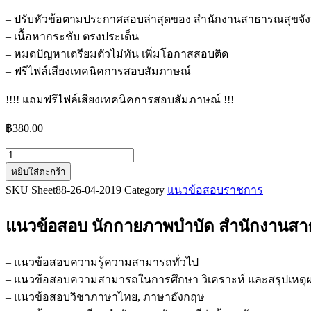
– ปรับหัวข้อตามประกาศสอบล่าสุดของ สำนักงานสาธารณสุขจั
– เนื้อหากระชับ ตรงประเด็น
– หมดปัญหาเตรียมตัวไม่ทัน เพิ่มโอกาสสอบติด
– ฟรีไฟล์เสียงเทคนิคการสอบสัมภาษณ์
!!!! แถมฟรีไฟล์เสียงเทคนิคการสอบสัมภาษณ์ !!!
฿
380.00
จำนวน
หยิบใส่ตะกร้า
แนว
SKU
Sheet88-26-04-2019
Category
แนวข้อสอบราชการ
ข้อสอบ
นัก
แนวข้อสอบ นักกายภาพบำบัด สำนักงานสา
กายภาพบำบัด
สำนักงาน
สาธารณสุข
– แนวข้อสอบความรู้ความสามารถทั่วไป
จังหวัด
– แนวข้อสอบความสามารถในการศึกษา วิเคราะห์ และสรุปเหตุ
ระนอง
– แนวข้อสอบวิชาภาษาไทย, ภาษาอังกฤษ