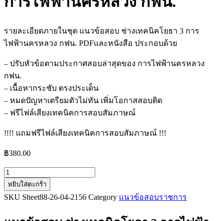
การไฟฟ้านครหลวง กฟน.
รายละเอียดภายในชุด แนวข้อสอบ ช่างเทคนิคโยธา 3 การ
ไฟฟ้านครหลวง กฟน. PDFและหนังสือ ประกอบด้วย
– ปรับหัวข้อตามประกาศสอบล่าสุดของ การไฟฟ้านครหลวง
กฟน.
– เนื้อหากระชับ ตรงประเด็น
– หมดปัญหาเตรียมตัวไม่ทัน เพิ่มโอกาสสอบติด
– ฟรีไฟล์เสียงเทคนิคการสอบสัมภาษณ์
!!!! แถมฟรีไฟล์เสียงเทคนิคการสอบสัมภาษณ์ !!!
฿
380.00
จำนวน
หยิบใส่ตะกร้า
แนว
SKU
Sheet88-26-04-2156
Category
แนวข้อสอบราชการ
ข้อสอบ
ช่าง