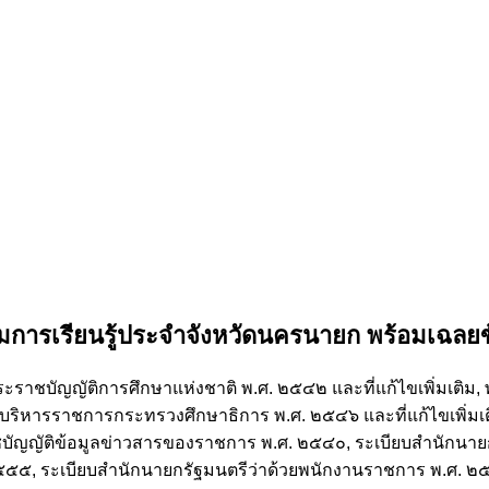
ริมการเรียนรู้ประจำจังหวัดนครนายก
พร้อมเฉลย
ะราชบัญญัติการศึกษาแห่งชาติ พ.ศ. ๒๕๔๒ และที่แก้ไขเพิ่มเติม
บียบบริหารราชการกระทรวงศึกษาธิการ พ.ศ. ๒๕๔๖ และที่แก้ไขเพิ่มเ
ชบัญญัติข้อมูลข่าวสารของราชการ พ.ศ. ๒๕๔๐, ระเบียบสำนักนายก
๕, ระเบียบสำนักนายกรัฐมนตรีว่าด้วยพนักงานราชการ พ.ศ. ๒๕๔๗