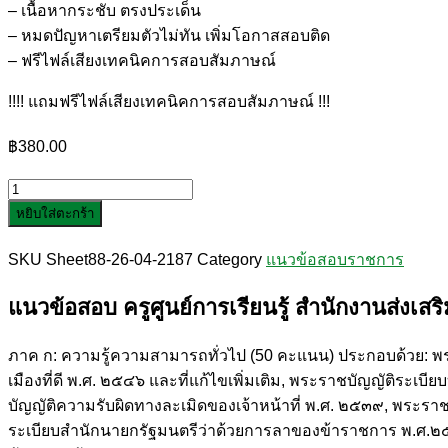
– เนื้อหากระชับ ตรงประเด็น
– หมดปัญหาเตรียมตัวไม่ทัน เพิ่มโอกาสสอบติด
– ฟรีไฟล์เสียงเทคนิคการสอบสัมภาษณ์
!!!! แถมฟรีไฟล์เสียงเทคนิคการสอบสัมภาษณ์ !!!
฿
380.00
จำนวน
หยิบใส่ตะกร้า
แนว
ข้อสอบ
SKU
Sheet88-26-04-2187
Category
แนวข้อสอบราชการ
ครู
ศูนย์
แนวข้อสอบ ครูศูนย์การเรียนรู้ สำนักงานส่งเส
การ
เรียน
ภาค ก: ความรู้ความสามารถทั่วไป (50 คะแนน) ประกอบด้วย: พร
รู้
เมืองที่ดี พ.ศ. ๒๕๔๖ และที่แก้ไขเพิ่มเติม, พระราชบัญญัติระเ
สำนักงาน
บัญญัติความรับผิดทางละเมิดของเจ้าหน้าที่ พ.ศ. ๒๕๓๙, พระรา
ส่ง
ระเบียบสำนักนายกรัฐมนตรีว่าด้วยการลาของข้าราชการ พ.ศ.๒๕๕
เสริม